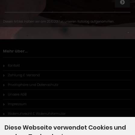
Diesen Artikel haben wir am 20.10.2017 in unseren Katalog aufgenommen.
Mehr über...
Kontakt
Zahlung & Versand
Privatsphäre und Datenschutz
Unsere AGB
Impressum
Widerrufsrecht & Widerrufsformular
Cookie Einstellungen
Diese Webseite verwendet Cookies und