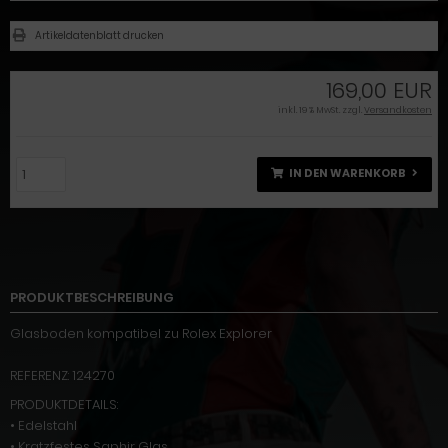
Artikeldatenblatt drucken
169,00 EUR
inkl. 19 % MwSt. zzgl.
Versandkosten
IN DEN WARENKORB
PRODUKTBESCHREIBUNG
Glasboden kompatibel zu Rolex Explorer
REFERENZ: 124270
PRODUKTDETAILS:
• Edelstahl
• Kratzfestes Saphir Glas