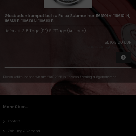
Glasboden kompatibel zu Rolex Submariner 116610LV, 116610LN,
116613LB, 116613LN, 116619LB
Lieferzeit:
3-5 Tage (DE) 8-21Tage (Ausland)
169,00 EUR
ab
inkl. 19 % MwSt. zzgl.
Versandkosten
Diesen Artikel haben wir am 28.09.2025 in unseren Katalog aufgenommen.
Mehr über...
Kontakt
Zahlung & Versand