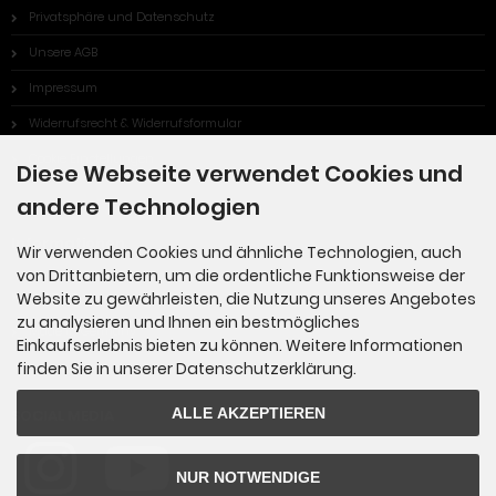
Privatsphäre und Datenschutz
Unsere AGB
Impressum
Widerrufsrecht & Widerrufsformular
Cookie Einstellungen
Diese Webseite verwendet Cookies und
andere Technologien
Informationen
Wir verwenden Cookies und ähnliche Technologien, auch
von Drittanbietern, um die ordentliche Funktionsweise der
Sitemap
Website zu gewährleisten, die Nutzung unseres Angebotes
zu analysieren und Ihnen ein bestmögliches
Made in Germany
Einkaufserlebnis bieten zu können. Weitere Informationen
finden Sie in unserer Datenschutzerklärung.
ALLE AKZEPTIEREN
SOCIAL MEDIA
NUR NOTWENDIGE