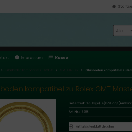
Startse
Alle
ntakt
Impressum
Kasse
Glasboden kompatibel zu ROLEX
GMT MASTER
Glasboden kompatibel zu Ro
boden kompatibel zu Rolex GMT Maste
Lieferzeit:
3-5 Tage (DE) 8-21Tage (Ausland
Art.Nr.:
16758
Artikeldatenblatt drucken