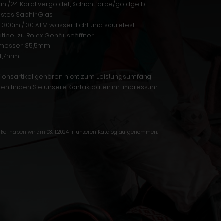
tahl/24 Karat vergoldet, Schichtfarbe/goldgelb
estes Saphir Glas
t / 300m / 30 ATM wasserdicht und säurefest
tibel zu Rolex Gehäuseöffner
messer: 35,5mm
 4,7mm
ionsartikel gehören nicht zum Leistungsumfang
gen finden Sie unsere Kontaktdaten im Impressum
tikel haben wir am 03.11.2024 in unseren Katalog aufgenommen.