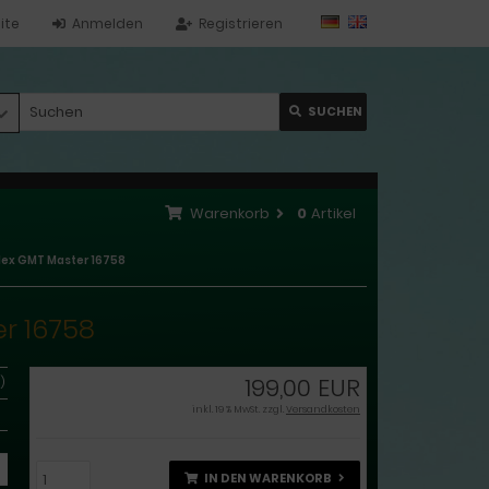
ite
Anmelden
Registrieren
SUCHEN
Warenkorb
0
Artikel
lex GMT Master 16758
r 16758
199,00 EUR
)
inkl. 19 % MwSt. zzgl.
Versandkosten
IN DEN WARENKORB