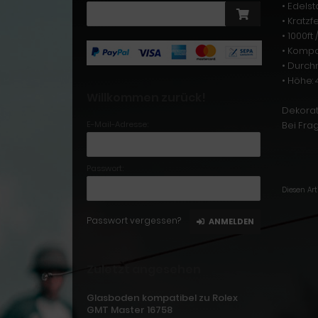
• Edels
• Kratzf
• 1000f
• Kompa
• Durch
• Höhe:
Willkommen zurück!
Dekorat
E-Mail-Adresse:
Bei Fra
Passwort:
Diesen Ar
Passwort vergessen?
ANMELDEN
Zuletzt angesehen
Glasboden kompatibel zu Rolex
GMT Master 16758