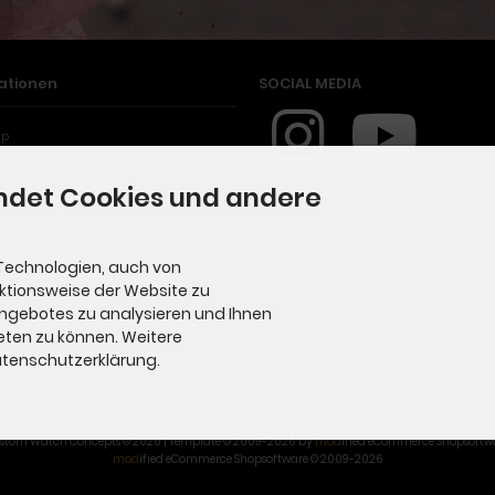
ationen
SOCIAL MEDIA
ap
in Germany
ndet Cookies und andere
Technologien, auch von
nktionsweise der Website zu
Angebotes zu analysieren und Ihnen
eten zu können. Weitere
Datenschutzerklärung.
stom Watch Concepts © 2026 | Template © 2009-2026 by
mod
ified eCommerce Shopsoftw
mod
ified eCommerce Shopsoftware © 2009-2026