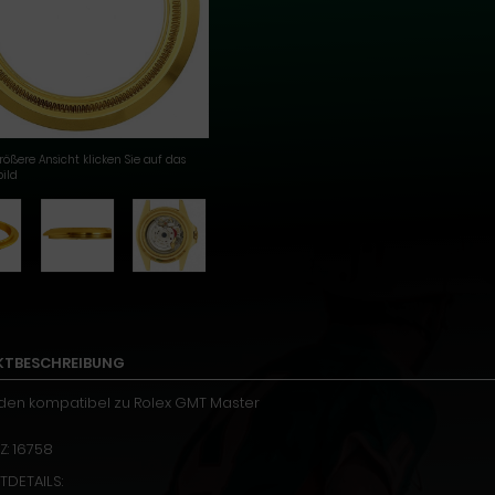
rößere Ansicht klicken Sie auf das
ild
KTBESCHREIBUNG
en kompatibel zu Rolex GMT Master
Z: 16758
DETAILS: