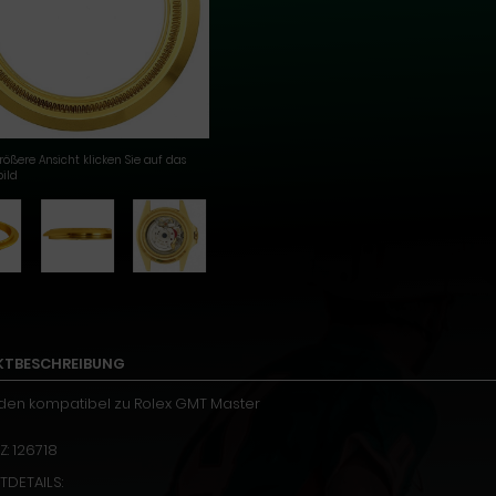
rößere Ansicht klicken Sie auf das
ild
KTBESCHREIBUNG
en kompatibel zu Rolex GMT Master
Z: 126718
DETAILS: