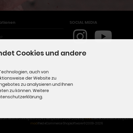
ationen
SOCIAL MEDIA
ap
in Germany
ndet Cookies und andere
Technologien, auch von
nktionsweise der Website zu
Angebotes zu analysieren und Ihnen
eten zu können. Weitere
Datenschutzerklärung.
stom Watch Concepts © 2026 | Template © 2009-2026 by
mod
ified eCommerce Shopsoftw
mod
ified eCommerce Shopsoftware © 2009-2026