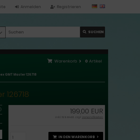
ite
Anmelden
Registrieren
SUCHEN
Warenkorb
0
Artikel
ex GMT Master 126718
r 126718
199,00 EUR
)
inkl. 19 % MwSt. zzgl.
Versandkosten
IN DEN WARENKORB