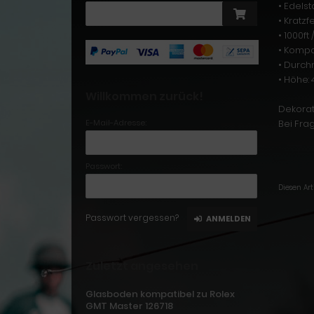
• Edels
• Kratzf
• 1000f
• Kompa
• Durch
• Höhe:
Willkommen zurück!
Dekorat
E-Mail-Adresse:
Bei Fra
Passwort:
Diesen Ar
Passwort vergessen?
ANMELDEN
Zuletzt angesehen
Glasboden kompatibel zu Rolex
GMT Master 126718