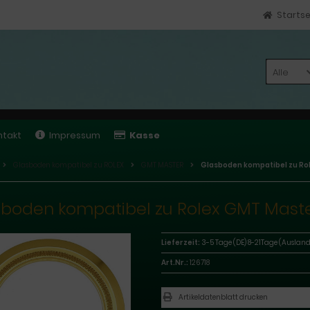
Startse
Alle
ntakt
Impressum
Kasse
Glasboden kompatibel zu ROLEX
GMT MASTER
Glasboden kompatibel zu Rol
boden kompatibel zu Rolex GMT Maste
Lieferzeit:
3-5 Tage (DE) 8-21Tage (Ausland
Art.Nr.:
126718
Artikeldatenblatt drucken