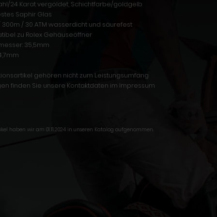
tahl/24 Karat vergoldet, Schichtfarbe/goldgelb
estes Saphir Glas
t / 300m / 30 ATM wasserdicht und säurefest
tibel zu Rolex Gehäuseöffner
messer: 35,5mm
 4,7mm
ionsartikel gehören nicht zum Leistungsumfang
gen finden Sie unsere Kontaktdaten im Impressum
tikel haben wir am 01.11.2024 in unseren Katalog aufgenommen.