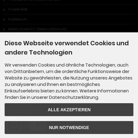
Unsere AGB
Impressum
Widerrufsrecht & Widerrufsformular
Cookie Einstellungen
Diese Webseite verwendet Cookies und
andere Technologien
Informationen
Wir verwenden Cookies und ähnliche Technologien, auch
von Drittanbietern, um die ordentliche Funktionsweise der
Sitemap
Website zu gewährleisten, die Nutzung unseres Angebotes
zu analysieren und Ihnen ein bestmögliches
Made in Germany
Einkaufserlebnis bieten zu können. Weitere Informationen
finden Sie in unserer Datenschutzerklärung.
ALLE AKZEPTIEREN
SOCIAL MEDIA
NUR NOTWENDIGE