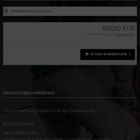
Artikeldatenblatt drucken
199,00 EUR
inkl. 19 % MwSt. zzgl.
Versandkosten
IN DEN WARENKORB
PRODUKTBESCHREIBUNG
Glasboden kompatibel zu Rolex Oysterquartz
REFERENZ: 19018
PRODUKTDETAILS:
• Edelstahl/24 Karat vergoldet, Schichtfarbe/goldgelb